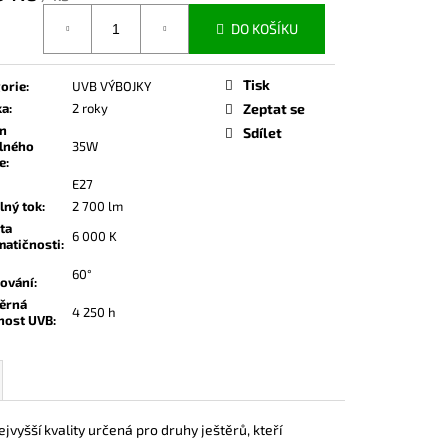
á
DO KOŠÍKU
Tisk
orie
:
UVB VÝBOJKY
ka
:
2 roky
Zeptat se
on
Sdílet
lného
35W
e
:
E27
lný tok
:
2 700 lm
ta
6 000 K
atičnosti
:
60°
ování
:
ěrná
4 250 h
nost UVB
:
šší kvality určená pro druhy ještěrů, kteří