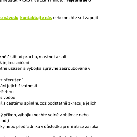
o návodu
,
kontaktujte nás
nebo nechte set zapojit
ně čistit od prachu, mastnot a soli
k jejímu zničení
mpletně usazen a výbojka správně zašroubovaná v
z přerušení
ání jejich životnosti
vířetem
 s vodou
liš častému spínání, což podstatně zkracuje jejich
ný příkon, výbojku nechte volně v objímce nebo
pod.)
jky nebo předřadníku v důsledku přehřátí se záruka