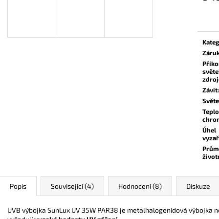
Měrn
cena:
Kateg
Záru
Přík
světe
zdroj
Závit
:
Světe
Teplo
chrom
Úhel
vyzař
Prům
život
Popis
Související (4)
Hodnocení (8)
Diskuze
UVB výbojka SunLux UV 35W PAR38 je metalhalogenidová výbojka nejvy