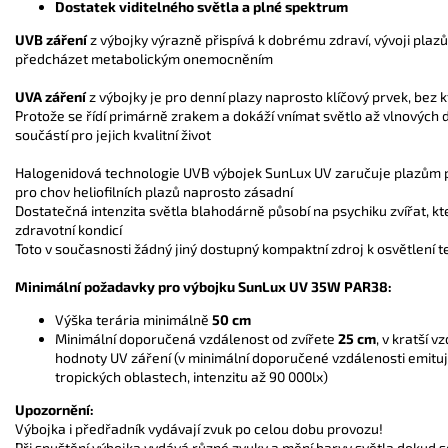
Dostatek viditelného světla a plné spektrum
UVB záření
z výbojky výrazně přispívá k dobrému zdraví, vývoji pla
předcházet metabolickým onemocněním
UVA záření
z výbojky je pro denní plazy naprosto klíčový prvek, bez k
Protože se řídí primárně zrakem a dokáží vnímat světlo až vlnových 
součástí pro jejich kvalitní život
Halogenidová technologie UVB výbojek SunLux UV zaručuje plazům pln
pro chov heliofilních plazů naprosto zásadní
Dostatečná intenzita světla blahodárně působí na psychiku zvířat, kte
zdravotní kondicí
Toto v současnosti žádný jiný dostupný kompaktní zdroj k osvětlení 
Minimální požadavky pro výbojku SunLux UV 35W PAR38:
Výška terária minimálně
50 cm
Minimální doporučená vzdálenost od zvířete
25 cm
, v kratší v
hodnoty UV záření (v minimální doporučené vzdálenosti emitu
tropických oblastech, intenzitu až 90 000lx)
Upozornění:
Výbojka i předřadník vydávají zvuk po celou dobu provozu!
Při spuštění výbojka vydává různé zvuky a mění barvy světla dokud se