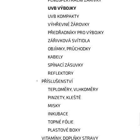
l
UVB VÝBOJKY
UVB KOMPAKTY
VÝHŘEVNÉ ŽÁROVKY
PŘEDŘADNÍKY PRO VÝBOJKY
ZÁŘIVKOVÁ SVÍTIDLA
OBJÍMKY, PRŮCHODKY
KABELY
SPÍNACÍ ZÁSUVKY
REFLEKTORY
PŘÍSLUŠENSTVÍ
TEPLOMĚRY, VLHKOMĚRY
PINZETY, KLEŠTĚ
MISKY
INKUBACE
TOPNÉ FÓLIE
PLASTOVÉ BOXY
VITAMÍNY, DOPLŇKY STRAVY