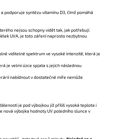
zů a podporuje syntézu vitamínu D3, čímž pomáhá
terého nejsou schopny vidět tak, jak potřebují.
délek UVA, je toto záření naprosto nezbytnou
é viditelné spektrum ve vysoké intenzitě, která je
rá je velmi úzce spjata s jejich následnou
terárií nabídnout v dostatečné míře nemůže
zdálenosti je pod výbojkou již příliš vysoká teplota i
je nová výbojka hodnoty UV poledního slunce v
 neustálí - toto trvá cca 1 minutu.
Nejedná se o