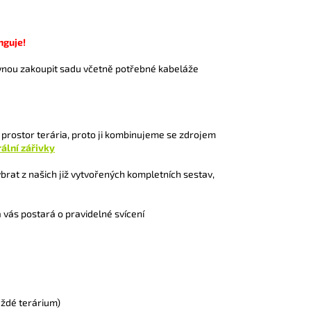
nguje!
vnou zakoupit sadu včetně potřebné kabeláže
 prostor terária, proto ji kombinujeme se zdrojem
ální zářivky
ybrat z našich již vytvořených kompletních sestav,
a vás postará o pravidelné svícení
každé terárium)