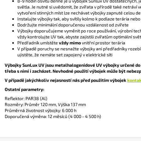
8-9 hodin osvitu denně je u výbojek Sunlux UV dostatečných, je
světla. Je nutné si uvědomit, že zvířata v přírodě také netráví 
vytvoření stinných míst lze nechávat výbojky zapnuté celou de
Instalujte výbojky tak, aby svítily kolmo k podlaze terária neb
Dodržujte minimální doporučenou vzdálenost od zvířete
Výbojky doporučujeme vyměnit po roce používání, výrobní tech
vždy kontrolujte UV tak, abyste zajistili zvířatům optimální sv
Předřadník umístěte
vždy mimo
vnitřní prostor
terária
V případě poruchy se nesnažte výbojky ani předřadníky rozebír
ujistěte, že nemáte set zapojený v elektrické síti
Výbojky SunLux UV jsou metalhalogenidové UV výbojky určené do te
třeba s nimi i zacházet. Nevhodné použití výbojek může být nebe
V případě jakýchkoliv nejasností nás před použitím výbojek
kontak
Ostatní parametry:
Reflektor: PAR38 (Al)
Rozměry: Průměr 120 mm, Výška 137 mm
Průměrná životnost výbojky: 6 000 h
Doporučená výměna: 12 měsíců (4 000 - 4 500 h)