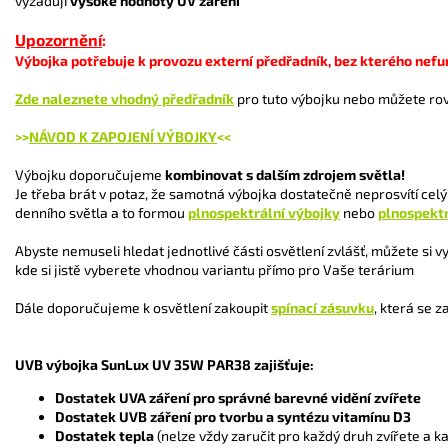
vyžadují
vysoké hodnoty UV záření
Upozornění
:
Výbojka potřebuje k provozu externí předřadník, bez kterého nefu
Zde naleznete vhodný předřadník
pro tuto výbojku nebo můžete ro
>>
NÁVOD K ZAPOJENÍ VÝBOJKY
<<
Výbojku doporučujeme
kombinovat s dalším zdrojem světla!
Je třeba brát v potaz, že samotná výbojka dostatečně neprosvítí celý
denního světla a to formou
plnospektrální výbojky
nebo
plnospektr
Abyste nemuseli hledat jednotlivé části osvětlení zvlášť, můžete si v
kde si jistě vyberete vhodnou variantu přímo pro Vaše terárium
Dále doporučujeme k osvětlení zakoupit
spínací zásuvku
, která se z
UVB výbojka SunLux UV 35W PAR38 zajišťuje:
Dostatek UVA záření pro správné barevné vidění zvířete
Dostatek UVB záření pro tvorbu a syntézu vitamínu D3
Dostatek tepla
(nelze vždy zaručit pro každý druh zvířete a 