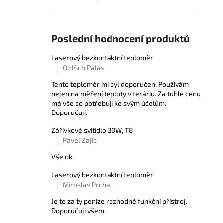
Poslední hodnocení produktů
Laserový bezkontaktní teploměr
Oldřich Palas
|
Hodnocení produktu je 5 z 5 hvězdiček.
Tento teploměr mi byl doporučen. Používám
nejen na měření teploty v teráriu. Za tuhle cenu
má vše co potřebuji ke svým účelům.
Doporučuji.
Zářivkové svítidlo 30W, T8
Pavel Zajíc
|
Hodnocení produktu je 5 z 5 hvězdiček.
Vše ok.
Laserový bezkontaktní teploměr
Miroslav Prchal
|
Hodnocení produktu je 5 z 5 hvězdiček.
Je to za ty peníze rozhodně funkční přístroj.
Doporučuji všem.