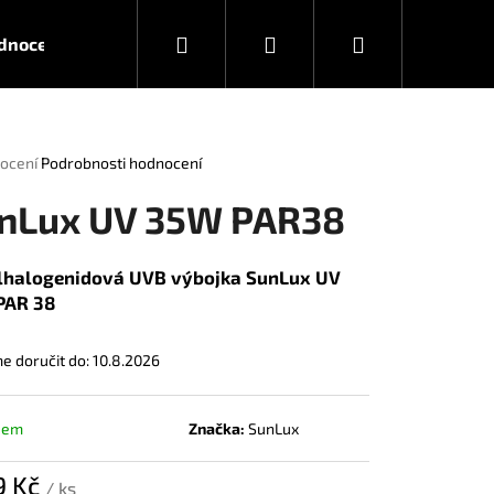
Hledat
Přihlášení
Nákupní
dnocení obchodu
Jak nakupovat
Kontakt
Obc
košík
rné
ocení
Podrobnosti hodnocení
ení
tu
nLux UV 35W PAR38
lhalogenidová UVB výbojka SunLux UV
PAR
38
ček.
 doručit do:
10.8.2026
dem
Značka:
SunLux
9 Kč
/ ks