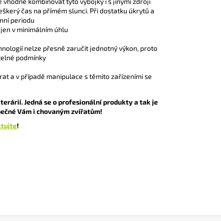
 vhodné kombinovat tyto výbojky i s jinými zdroji
veškerý čas na přímém slunci. Při dostatku úkrytů a
nní periodu
o jen v minimálním úhlu
nologií nelze přesně zaručit jednotný výkon, proto
ětelné podmínky
at a v případě manipulace s těmito zařízeními se
rárií. Jedná se o profesionální produkty a tak je
zpečné Vám i chovaným zvířatům!
tujte
!