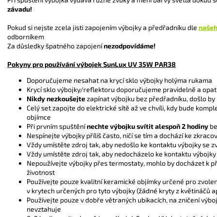
závadu!
Pokud si nejste zcela jisti zapojením výbojky a předřadníku dle
našeh
odborníkem
Za důsledky špatného zapojení
nezodpovídáme!
Pokyny pro používání výbojek SunLux UV 35W PAR38
Doporučujeme nesahat na krycí sklo výbojky holýma rukama
Krycí sklo výbojky/reflektoru doporučujeme pravidelně a opatr
Nikdy
nezkoušejte
zapínat výbojku bez předřadníku, došlo by 
Celý set zapojte do elektrické sítě až ve chvíli, kdy bude ko
objímce
Při prvním spuštění
nechte výbojku svítit alespoň 2 hodiny
be
Nespínejte výbojky příliš často, ničí se tím a dochází ke zkracov
Vždy umístěte zdroj tak, aby nedošlo ke kontaktu výbojky se z
Vždy umístěte zdroj tak, aby nedocházelo ke kontaktu výbojky
Nepoužívejte výbojky přes termostaty, mohlo by docházet k pří
životnost
Používejte pouze kvalitní keramické objímky určené pro zvole
v krytech určených pro tyto výbojky (žádné kryty z květináčů a
Používejte pouze v
dobře větraných ubikacích, na zničení výbo
nevztahuje