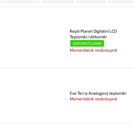
z
e
V
n
ý
í
p
Repti Planet Digitální LCD
p
Teploměr/vlhkoměr
i
r
DOPORUČUJEME
s
Momentálně nedostupné
o
p
d
r
u
o
k
d
t
u
ů
k
Exo Terra Analogový teploměr
Momentálně nedostupné
t
ů