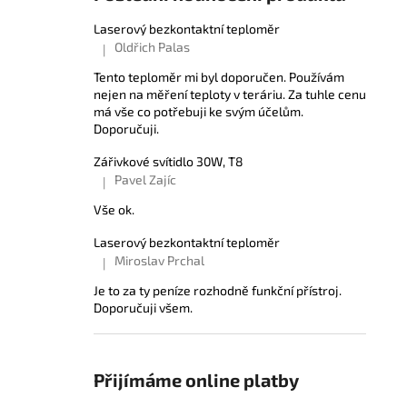
Laserový bezkontaktní teploměr
Oldřich Palas
|
Hodnocení produktu je 5 z 5 hvězdiček.
Tento teploměr mi byl doporučen. Používám
nejen na měření teploty v teráriu. Za tuhle cenu
má vše co potřebuji ke svým účelům.
Doporučuji.
Zářivkové svítidlo 30W, T8
Pavel Zajíc
|
Hodnocení produktu je 5 z 5 hvězdiček.
Vše ok.
Laserový bezkontaktní teploměr
Miroslav Prchal
|
Hodnocení produktu je 5 z 5 hvězdiček.
Je to za ty peníze rozhodně funkční přístroj.
Doporučuji všem.
Přijímáme online platby