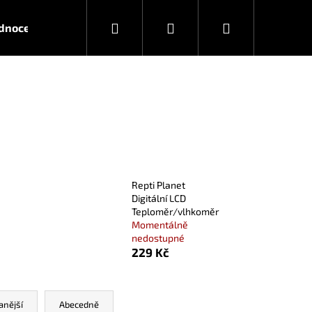
Hledat
Přihlášení
Nákupní
dnocení obchodu
Jak nakupovat
Kontakt
Obc
košík
Repti Planet
Digitální LCD
Teploměr/vlhkoměr
Momentálně
nedostupné
229 Kč
anější
Abecedně