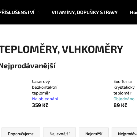
PŘÍSLUŠENSTVÍ
VITAMÍNY, DOPLŇKY STRAVY
Ho
Co potřebujete najít?
TEPLOMĚRY, VLHKOMĚRY
HLEDAT
Nejprodávanější
Laserový
Exo Terra
Doporučujeme
bezkontaktní
Krystalický
teploměr
teploměr
Na objednání
Objednáno
359 Kč
89 Kč
Ř
a
Doporučujeme
Nejlevnější
Nejdražší
Nejprodáv