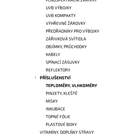
l
UVB VÝBOJKY
UVB KOMPAKTY
VÝHŘEVNÉ ŽÁROVKY
PŘEDŘADNÍKY PRO VÝBOJKY
ZÁŘIVKOVÁ SVÍTIDLA
OBJÍMKY, PRŮCHODKY
KABELY
SPÍNACÍ ZÁSUVKY
REFLEKTORY
PŘÍSLUŠENSTVÍ
TEPLOMĚRY, VLHKOMĚRY
PINZETY, KLEŠTĚ
MISKY
INKUBACE
TOPNÉ FÓLIE
PLASTOVÉ BOXY
VITAMÍNY, DOPLŇKY STRAVY