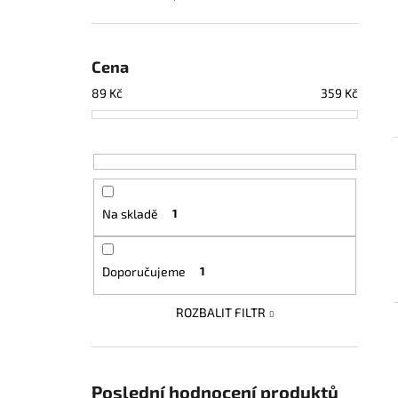
Cena
89
Kč
359
Kč
Na skladě
1
Doporučujeme
1
ROZBALIT FILTR
Poslední hodnocení produktů