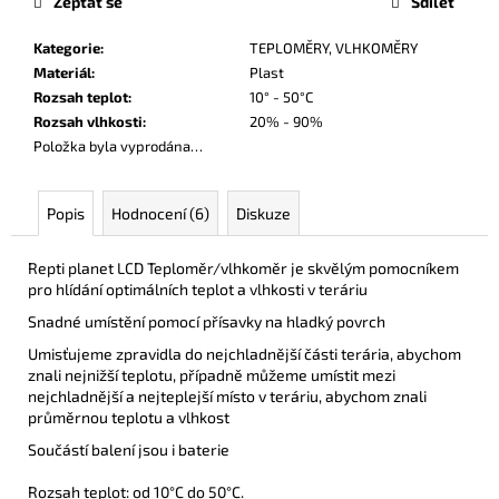
Zeptat se
Sdílet
č
u
Kategorie
:
TEPLOMĚRY, VLHKOMĚRY
j
Materiál
:
Plast
e
Rozsah teplot
:
10° - 50°C
m
Rozsah vlhkosti
:
20% - 90%
e
Položka byla vyprodána…
Popis
Hodnocení (6)
Diskuze
Repti planet LCD Teploměr/vlhkoměr je skvělým pomocníkem
pro hlídání optimálních teplot a vlhkosti v teráriu
Snadné umístění pomocí přísavky na hladký povrch
Umisťujeme zpravidla do nejchladnější části terária, abychom
znali nejnižší teplotu, případně můžeme umístit mezi
nejchladnější a nejteplejší místo v teráriu, abychom znali
průměrnou teplotu a vlhkost
Součástí balení jsou i baterie
Rozsah teplot: od 10°C do 50°C.