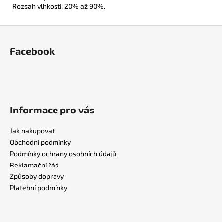
Rozsah vlhkosti: 20% až 90%.
Z
á
Facebook
p
a
t
í
Informace pro vás
Jak nakupovat
Obchodní podmínky
Podmínky ochrany osobních údajů
Reklamační řád
Způsoby dopravy
Platební podmínky