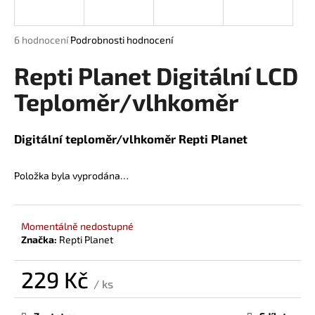
a
j
Průměrné
6 hodnocení
Podrobnosti hodnocení
í
hodnocení
produktu
Repti Planet Digitální LCD
t
je
?
5,0
Teploměr/vlhkoměr
z
5
hvězdiček.
Digitální teploměr/vlhkoměr Repti Planet
HLEDAT
Položka byla vyprodána…
D
Momentálně nedostupné
o
Značka:
Repti Planet
p
o
229 Kč
/ ks
r
Měrná
u
cena: