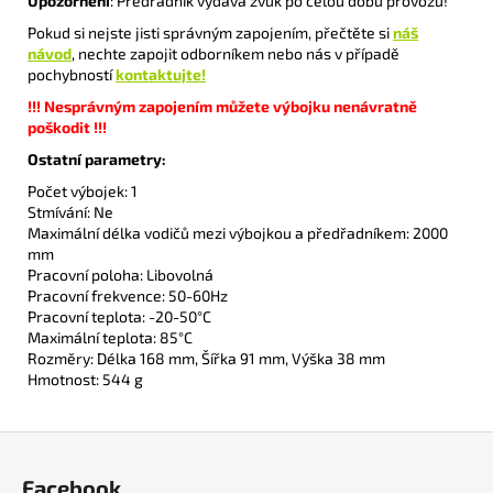
Upozornění
: Předřadník vydává zvuk po celou dobu provozu!
Pokud si nejste jisti správným zapojením, přečtěte si
náš
návod
, nechte zapojit odborníkem nebo nás v případě
pochybností
kontaktujte!
!!!
Nesprávným zapojením můžete výbojku nenávratně
poškodit
!!!
Ostatní parametry:
Počet výbojek: 1
Stmívání: Ne
Maximální délka vodičů mezi výbojkou a předřadníkem: 2000
mm
Pracovní poloha: Libovolná
Pracovní frekvence: 50-60Hz
Pracovní teplota: -20-50°C
Maximální teplota: 85°C
Rozměry: Délka 168 mm, Šířka 91 mm, Výška 38 mm
Hmotnost: 544 g
Z
á
Facebook