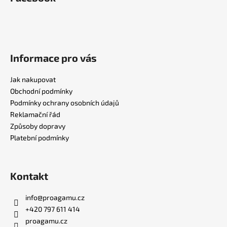
p
a
t
í
Informace pro vás
Jak nakupovat
Obchodní podmínky
Podmínky ochrany osobních údajů
Reklamační řád
Způsoby dopravy
Platební podmínky
Kontakt
info
@
proagamu.cz
+420 797 611 414
proagamu.cz