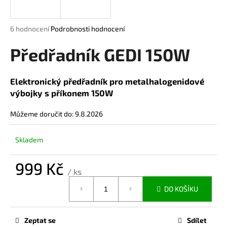
a
j
Průměrné
6 hodnocení
Podrobnosti hodnocení
í
hodnocení
produktu
Předřadník GEDI 150W
t
je
?
5,0
z
Elektronický předřadník pro metalhalogenidové
5
výbojky s příkonem 150W
hvězdiček.
Můžeme doručit do:
9.8.2026
HLEDAT
Skladem
D
999 Kč
/ ks
o
Měrná
p
DO KOŠÍKU
cena:
o
r
u
Zeptat se
Sdílet