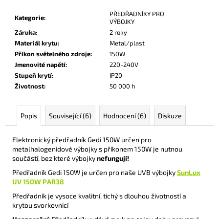
č
u
PŘEDŘADNÍKY PRO
Kategorie
:
VÝBOJKY
j
Záruka
:
2 roky
e
Materiál krytu
:
Metal/plast
m
Příkon světelného zdroje
:
150W
e
Jmenovité napětí
:
220-240V
Stupeň krytí
:
IP20
Životnost
:
50 000 h
Popis
Související (6)
Hodnocení (6)
Diskuze
Elektronický předřadník Gedi 150W určen pro
metalhalogenidové výbojky s příkonem 150W je nutnou
součástí, bez které výbojky
nefungují!
Předřadník Gedi 150W je určen pro naše UVB výbojky
SunLux
UV 150W PAR38
Předřadník je vysoce kvalitní, tichý s dlouhou životností a
krytou svorkovnicí